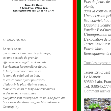
Pots de fleurs de 
plants,
dans la cour du 
Une occasion pri
lieu convivial ou
Dauphine Scalbert
l’atelier Est-Oues
L’inauguration au
L’exposition de p
LE MOIS DE MAI
Terres Est-Ouest.
Entrée libre.
Le mois de mai,
qui annonce l’arrivée du printemps,
Renseignements a
est une période de grande
effervescence végétale et sociale.
Tous les exposan
Surviennent les premières fleurs,
le lait frais censé renouveler
Terres Est-Ouest
le sang de celui qui en boit,
Le Manoir
la claire rosée ayant pour vertu
89560 Lain, Fran
d’adoucir le plus vilaines peaux.
Tél. 0386452774
Mais c’est aussi le temps de rencontres
Comment arriver 
et des amours naissantes
que favorisent les repas et les bals de plein air.
(« Le mois des dragon», par Marie-France
Gueusquin).