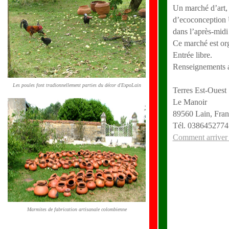
Un marché d’art, d
d’ecoconception 
dans l’après-midi
Ce marché est org
Entrée libre.
Renseignements a
Les poules font tradionnellement parties du décor d'ExpoLain
Terres Est-Ouest
Le Manoir
89560 Lain, Fran
Tél. 0386452774
Comment arriver 
Marmites de fabrication artisanale colombienne