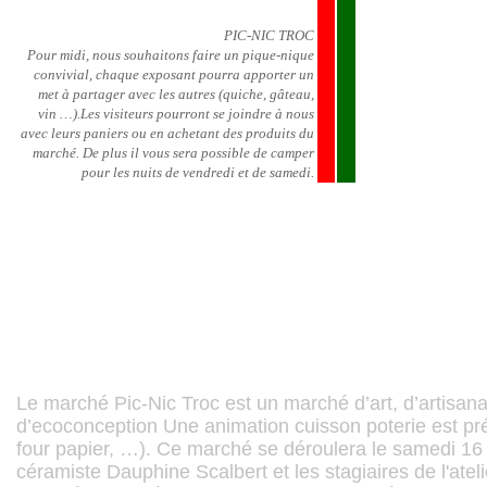
PIC-NIC TROC
Pour midi, nous souhaitons faire un pique-nique
convivial, chaque exposant pourra apporter un
met à partager avec les autres (quiche, gâteau,
vin …).Les visiteurs pourront se joindre à nous
avec leurs paniers ou en achetant des produits du
marché. De plus il vous sera possible de camper
pour les nuits de vendredi et de samedi.
Le marché Pic-Nic Troc est un marché d’art, d’artisanat
d’ecoconception Une animation cuisson poterie est pré
four papier, …). Ce marché se déroulera le samedi 16 
céramiste Dauphine Scalbert et les stagiaires de l'atel