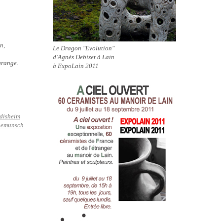
n,
Le Dragon "Evolution"
d'Agnès Debizet à Lain
grange.
à ExpoLain 2011
disheim
iemunsch