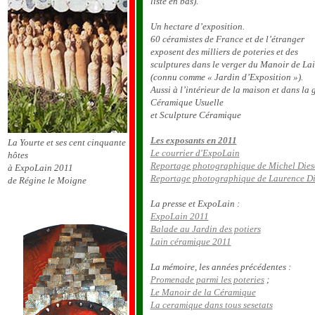
liste en bas).
Un hectare d’exposition.
60 céramistes de France et de l’étranger
exposent des milliers de poteries et des
sculptures dans le verger du Manoir de Lai
(connu comme « Jardin d’Exposition »).
Aussi à l’intérieur de la maison et dans la 
Céramique Usuelle
et Sculpture Céramique
Les exposants en 2011
La Yourte et ses cent cinquante
Le courrier d'ExpoLain
hôtes
Reportage photographique de Michel Dies
à ExpoLain 2011
Reportage photographique de Laurence D
de Régine le Moigne
La presse et ExpoLain :
ExpoLain 2011
Balade au Jardin des potiers
Lain céramique 2011
La mémoire, les années précédentes :
Promenade parmi les poteries
;
Le Manoir de la Céramique
La ceramique dans tous sesetats