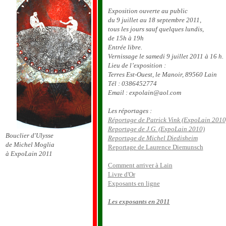
Exposition ouverte au public
du 9 juillet au 18 septembre 2011,
tous les jours sauf quelques lundis,
de 15h à 19h
Entrée libre.
Vernissage le samedi 9 juillet 2011 à 16 h.
Lieu de l’exposition :
Terres Est-Ouest, le Manoir, 89560 Lain
Tél : 0386452774
Email : expolain@aol.com
Les réportages :
Réportage de Patrick Vink (ExpoLain 2010
Reportage de J.G. (ExpoLain 2010)
Bouclier d'Ulysse
Reportage de Michel Diedisheim
de Michel Moglia
Reportage de Laurence Diemunsch
à ExpoLain 2011
Comment arriver à Lain
Livre d'Or
Exposants en ligne
Les exposants en 2011