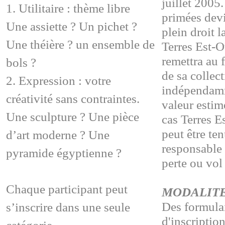
juillet 2005
1. Utilitaire : thème libre
primées dev
Une assiette ? Un pichet ?
plein droit l
Une théière ? un ensemble de
Terres Est-O
remettra au 
bols ?
de sa collect
2. Expression : votre
indépendamm
créativité sans contraintes.
valeur estim
Une sculpture ? Une pièce
cas Terres E
peut être te
d’art moderne ? Une
responsable 
pyramide égyptienne ?
perte ou vol
Chaque participant peut
MODALIT
Des formula
s’inscrire dans une seule
d'inscription