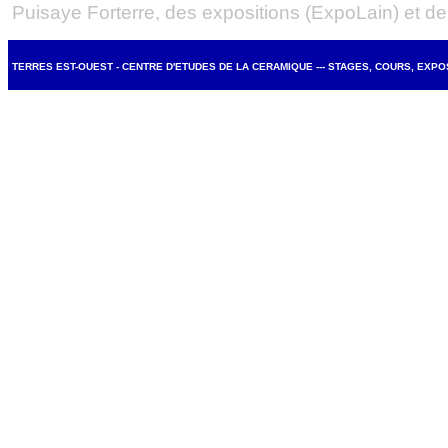
Puisaye Forterre, des expositions (ExpoLain) et de l
TERRES EST-OUEST - CENTRE D'ETUDES DE LA CERAMIQUE --- STAGES, COURS, EXP