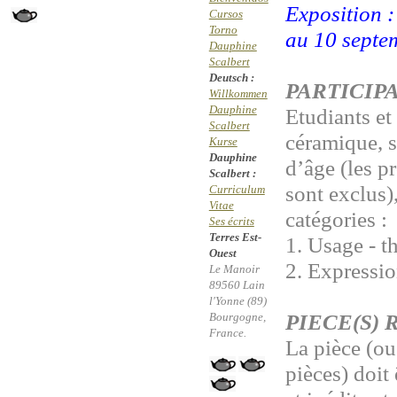
Exposition : 
Cursos
Torno
au 10 septe
Dauphine
Scalbert
Deutsch :
PARTICIP
Willkommen
Dauphine
Etudiants et
Scalbert
céramique, s
Kurse
Dauphine
d’âge (les p
Scalbert :
sont exclus)
Curriculum
Vitae
catégories :
Ses écrits
Terres Est-
1. Usage - t
Ouest
2. Expressio
Le Manoir
89560 Lain
l'Yonne (89)
PIECE(S) 
Bourgogne,
France.
La pièce (o
pièces) doit 