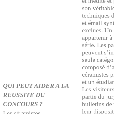
et inédite et
son véritabl
techniques d
et émail syn
exclues. Un
appartenir 
série. Les pa
peuvent s’in
seule catégo
composé d’a
céramistes p
et un étudia
QUI PEUT AIDER A LA
Les visiteurs
REUSSITE DU
partie du jur
CONCOURS ?
bulletins de
leur disposi
Les céramistes,