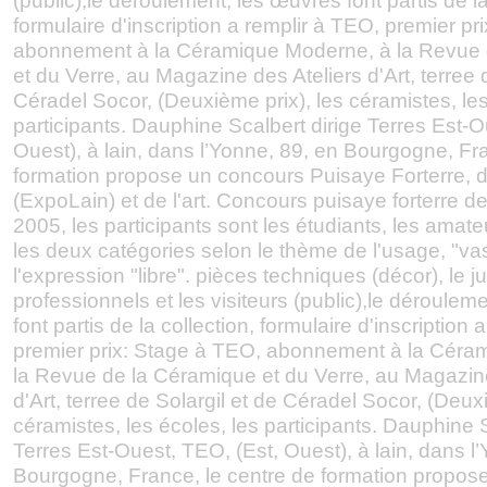
(public),le déroulement, les œuvres font partis de la
formulaire d'inscription a remplir à TEO, premier pr
abonnement à la Céramique Moderne, à la Revue 
et du Verre, au Magazine des Ateliers d'Art, terree 
Céradel Socor, (Deuxième prix), les céramistes, les
participants. Dauphine Scalbert dirige Terres Est-O
Ouest), à lain, dans l’Yonne, 89, en Bourgogne, Fr
formation propose un concours Puisaye Forterre, 
(ExpoLain) et de l'art. Concours puisaye forterre d
2005, les participants sont les étudiants, les amateu
les deux catégories selon le thème de l'usage, "va
l'expression "libre". pièces techniques (décor), le j
professionnels et les visiteurs (public),le déroulem
font partis de la collection, formulaire d'inscription
premier prix: Stage à TEO, abonnement à la Céra
la Revue de la Céramique et du Verre, au Magazine
d'Art, terree de Solargil et de Céradel Socor, (Deux
céramistes, les écoles, les participants. Dauphine S
Terres Est-Ouest, TEO, (Est, Ouest), à lain, dans l
Bourgogne, France, le centre de formation propos