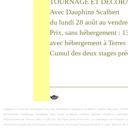
TOURNAGE ET DECOR
Avec Dauphine Scalbert
du lundi 28 août au vendr
Prix, sans hébergement : 1
avec hébergement à Terres 
Cumul des deux stages pré
_____________________
Stages et cours de céramique avec les céramistes Dauphine Scalbert, Colette Biquand, Yoshim
detournage, modelage, émaillage, raku, émail, sculpture, cuisson, glaçure, céladons, colombi
département de l’Yonne (89), à 190 Km. de Paris (près d'Auxerre. La céramique en Puisaye: grès,
céramique (toutes les techniques céramiques). Concours Puisaye-Forterre à Lain. Marché de la V