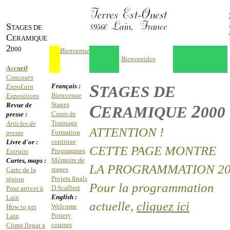
S
TAGES DE
C
ERAMIQUE
2
000
Bienvenue
Bienvenidos
Accueil
Concours
S
Français :
ExpoLain
TAGES DE
Bienvenue
Expositions
Stages
Revue de
C
2
ERAMIQUE
000
Cours de
presse :
Tournage
Articles de
ATTENTION !
Formation
presse
continue
Livre d'or :
CETTE PAGE MONTRE
Programmes
Extraits
Mémoire de
Cartes, maps :
LA PROGRAMMATION 20
stages
Carte de la
Projets finals
région
Pour la programmation
D Scalbert
Pour arriver à
English :
Lain
actuelle,
cliquez ici
Welcome
How to get
Pottery
Lain
courses
Cómo llegar a