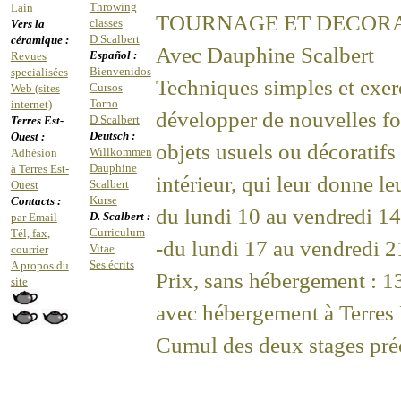
Throwing
Lain
TOURNAGE ET DECOR
classes
Vers la
D Scalbert
céramique :
Avec Dauphine Scalbert
Español :
Revues
Bienvenidos
specialisées
Techniques simples et exerc
Cursos
Web (sites
Torno
internet)
développer de nouvelles for
D Scalbert
Terres Est-
Deutsch :
Ouest :
objets usuels ou décoratif
Willkommen
Adhésion
Dauphine
à Terres Est-
intérieur, qui leur donne leu
Scalbert
Ouest
Kurse
Contacts :
du lundi 10 au vendredi 14
D. Scalbert :
par Email
Curriculum
Tél, fax,
-du lundi 17 au vendredi 21
Vitae
courrier
Ses écrits
A propos du
Prix, sans hébergement : 1
site
avec hébergement à Terres 
Cumul des deux stages pré