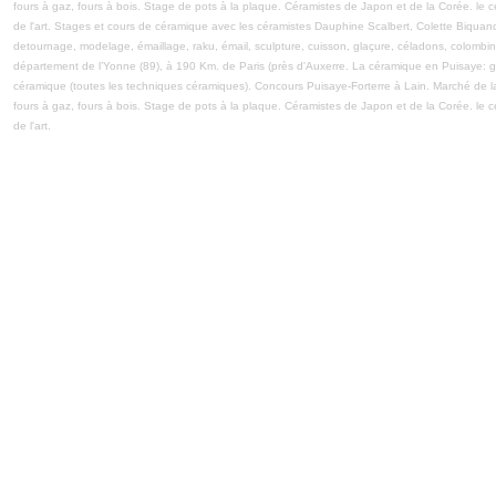
fours à gaz, fours à bois. Stage de pots à la plaque. Céramistes de Japon et de la Corée. le
de l'art. Stages et cours de céramique avec les céramistes Dauphine Scalbert, Colette Biquan
detournage, modelage, émaillage, raku, émail, sculpture, cuisson, glaçure, céladons, colombi
département de l’Yonne (89), à 190 Km. de Paris (près d'Auxerre. La céramique en Puisaye: grès,
céramique (toutes les techniques céramiques). Concours Puisaye-Forterre à Lain. Marché de la V
fours à gaz, fours à bois. Stage de pots à la plaque. Céramistes de Japon et de la Corée. le
de l'art.